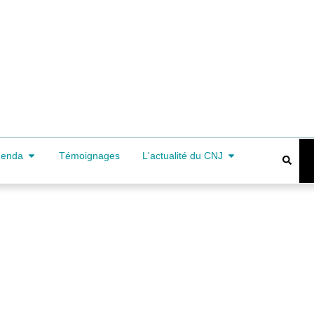
genda
Témoignages
L'actualité du CNJ
, une partenaire-média priv