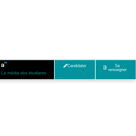
Candidater
Se
renseigner
Le média des étudiants
ilégiée du CNJ !