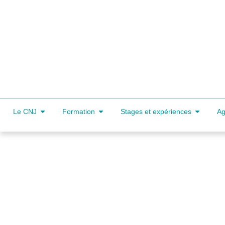
Le CNJ
Formation
Stages et expériences
A
Sophie Kesraoui